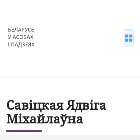
Савіцкая Ядвіга
Міхайлаўна