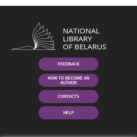
FEEDBACK
HOW TO BECOME AN
AUTHOR
CONTACTS
HELP