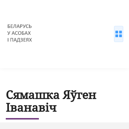
Сямашка Яўген
Іванавіч