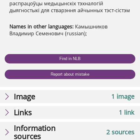
распрацоўцы медыцынскіх тэхналогій
дыягностыкі для стварэння айчынных тэст-сістэм
Names in other languages:
Камышников
Владимир Семенович (russian);
Find in NLB
Report about mistake
Image
1 image
Links
1 link
Information
2 sources
sources