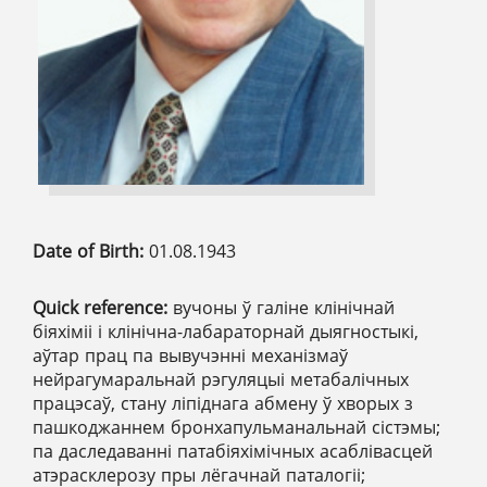
Date of Birth:
01.08.1943
Quick reference:
вучоны ў галіне клінічнай
біяхіміі і клінічна-лабараторнай дыягностыкі,
аўтар прац па вывучэнні механізмаў
нейрагумаральнай рэгуляцыі метабалічных
працэсаў, стану ліпіднага абмену ў хворых з
пашкоджаннем бронхапульманальнай сістэмы;
па даследаванні патабіяхімічных асаблівасцей
атэрасклерозу пры лёгачнай паталогіі;