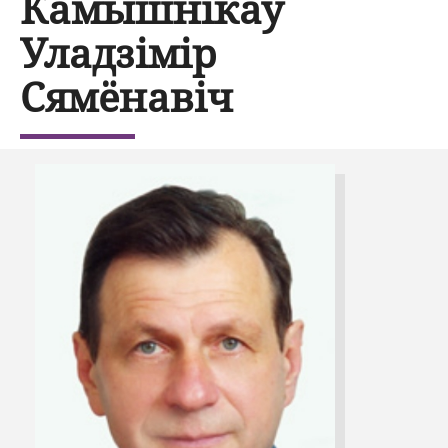
Камышнікаў
Уладзімір
Сямёнавіч