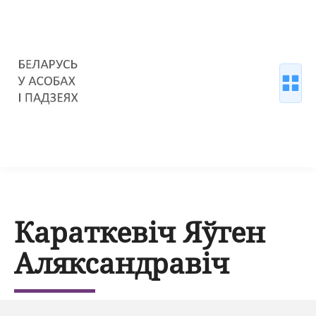
Караткевіч Яўген
Аляксандравіч