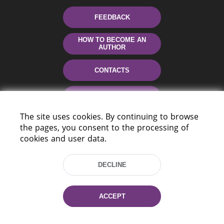
FEEDBACK
HOW TO BECOME AN
AUTHOR
CONTACTS
HELP
The site uses cookies. By continuing to browse
the pages, you consent to the processing of
cookies and user data.
DECLINE
220114, Niezaležnasci Ave. 116, Minsk,
ACCEPT
Belarus
Tel.: (+375 17) 368 37 37