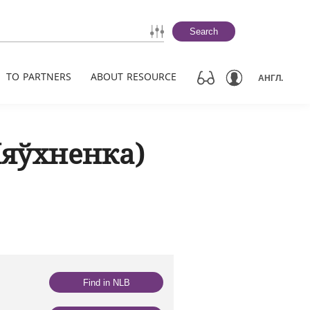
Search
TO PARTNERS
ABOUT RESOURCE
АНГЛ.
Ляўхненка)
Find in NLB