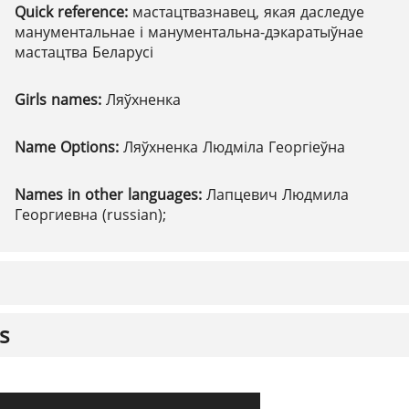
Quick reference:
мастацтвазнавец, якая даследуе
манументальнае і манументальна-дэкаратыўнае
мастацтва Беларусі
Girls names:
Ляўхненка
Name Options:
Ляўхненка Людміла Георгіеўна
Names in other languages:
Лапцевич Людмила
Георгиевна (russian);
s