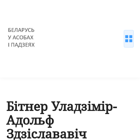
Бітнер Уладзімір-
Адольф
Здзіслававіч