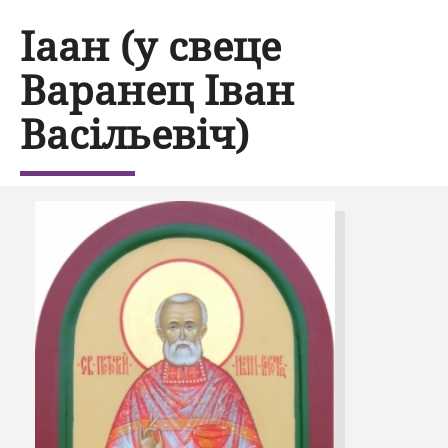
Іаан (у свеце
Варанец Іван
Васільевіч)