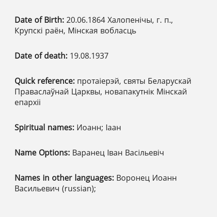
Date of Birth:
20.06.1864 Халопенічы, г. п.,
Крупскі раён, Мінская вобласць
Date of death:
19.08.1937
Quick reference:
протаіерэй, святы Беларускай
Праваслаўнай Царквы, новапакутнік Мінскай
епархіі
Spiritual names:
Иоанн; Іаан
Name Options:
Варанец Іван Васільевіч
Names in other languages:
Воронец Иоанн
Васильевич (russian);