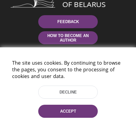
FEEDBACK
HOW TO BECOME AN
AUTHOR
CONTACTS
The site uses cookies. By continuing to browse
the pages, you consent to the processing of
HELP
cookies and user data.
DECLINE
ACCEPT
220114, Niezaležnasci Ave. 116, Minsk,
Belarus