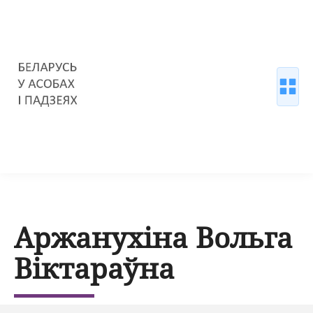
Аржанухіна Вольга
Віктараўна