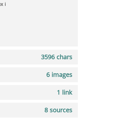
х і
3596 chars
6 images
1 link
8 sources