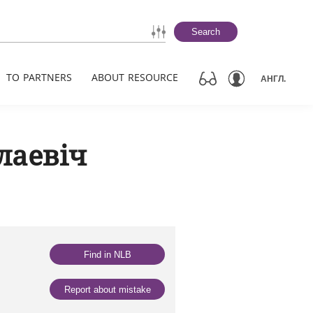
Search
TO PARTNERS
ABOUT RESOURCE
АНГЛ.
лаевіч
Find in NLB
Report about mistake