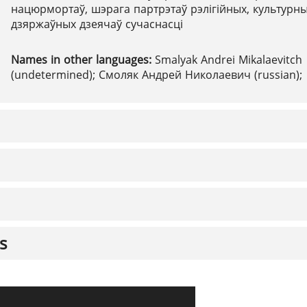
нацюрмортаў, шэрага партрэтаў рэлігійных, культурны
дзяржаўных дзеячаў сучаснасці
Names in other languages:
Smalyak Andrei Mikalaevitch
(undetermined); Смоляк Андрей Николаевич (russian);
s