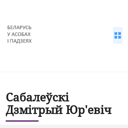
Сабалеўскі
Дзмітрый Юр'евіч