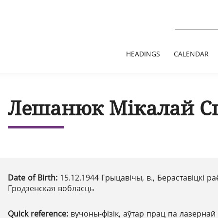
HEADINGS
CALENDAR
Лешанюк Мікалай С
Date of Birth:
15.12.1944 Грыцавічы, в., Бераставіцкі ра
Гродзенская вобласць
Quick reference:
вучоны-фізік, аўтар прац па лазернай