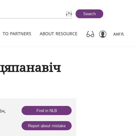
Search
TO PARTNERS
ABOUT RESOURCE
АНГЛ.
цяпанавіч
ён,
Find in NLB
Report about mistake