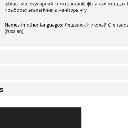
фізіцы, малекулярнай спектраскапіі, фізічных метадах і
прыборах экалагічнага маніторынгу
Names in other languages:
Лешенюк Николай Степано
(russian);
s