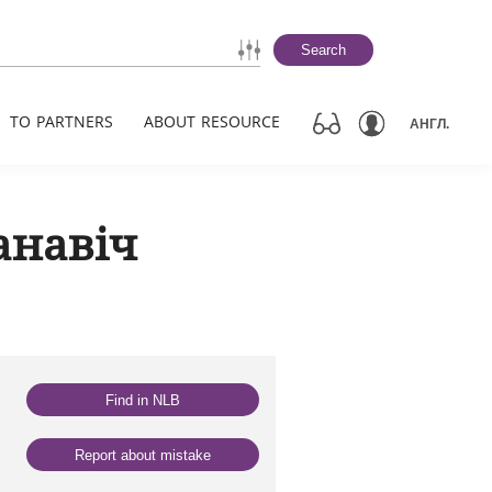
Search
TO PARTNERS
ABOUT RESOURCE
АНГЛ.
анавіч
Find in NLB
Report about mistake