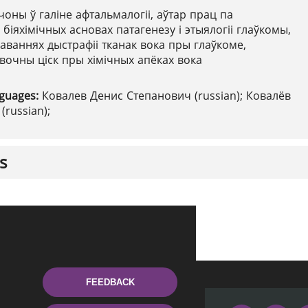
чоны ў галіне афтальмалогіі, аўтар прац па
і біяхімічных асновах патагенезу і этыялогіі глаўкомы,
даваннях дыстрафіі тканак вока пры глаўкоме,
вочны ціск пры хімічных апёках вока
nguages:
Ковалев Денис Степанович (russian); Ковалёв
russian);
s
FEEDBACK