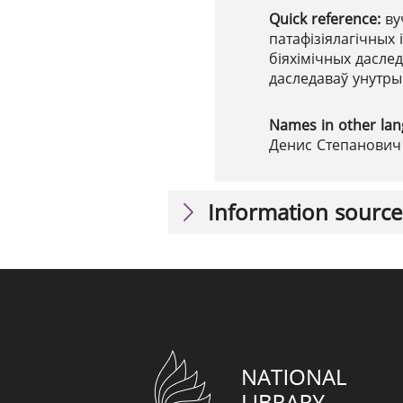
Quick reference:
ву
патафізіялагічных 
біяхімічных дасле
даследаваў унутры
Names in other la
Денис Степанович (
Information source