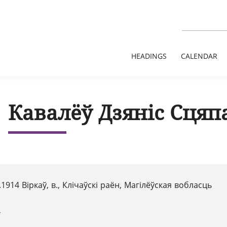
HEADINGS
CALENDAR
Кавалёў Дзяніс Сцяп
.1914 Віркаў, в., Клічаўскі раён, Магілёўская вобласць
4