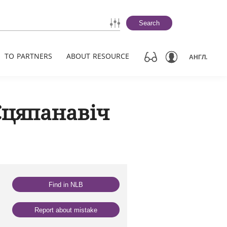
Search
TO PARTNERS
ABOUT RESOURCE
АНГЛ.
Сцяпанавіч
Find in NLB
Report about mistake