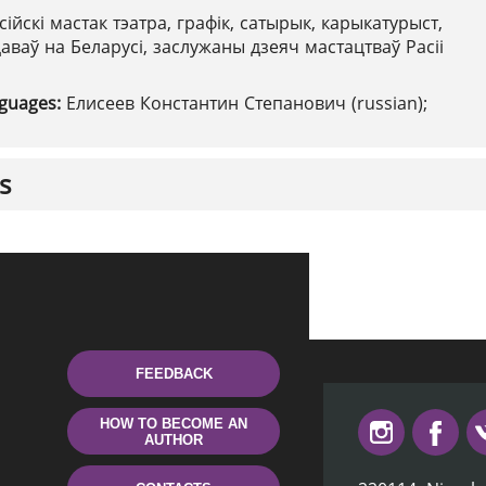
сійскі мастак тэатра, графік, сатырык, карыкатурыст,
аваў на Беларусі, заслужаны дзеяч мастацтваў Расіі
nguages:
Елисеев Константин Степанович (russian);
s
FEEDBACK
HOW TO BECOME AN
AUTHOR