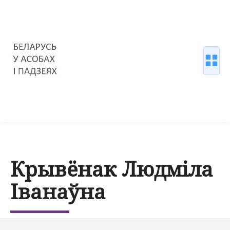
Крывёнак Людміла
Іванаўна