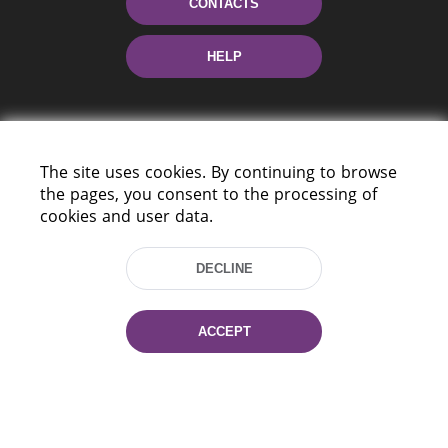
CONTACTS
HELP
The site uses cookies. By continuing to browse
the pages, you consent to the processing of
cookies and user data.
220114, Niezaležnasci Ave. 116, Minsk,
Belarus
DECLINE
Tel.: (+375 17) 368 37 37
Fax: (+375 17) 368 97 06
ACCEPT
E-mail: inbox@nlb.by
All rights reserved «National Library
of Belarus» 2006 — 2026