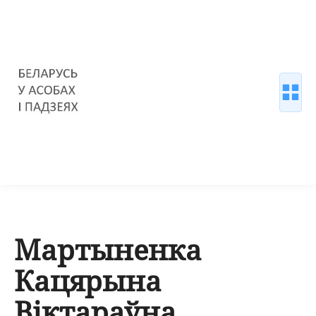
Мартыненка
Кацярына
Віктараўна