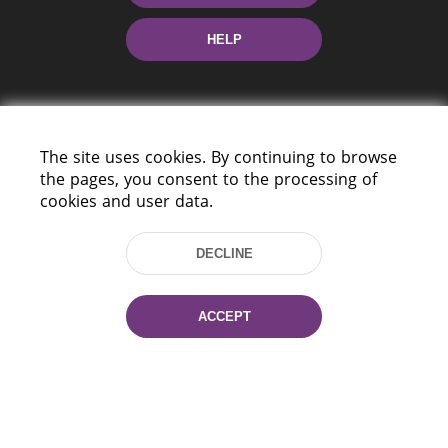
HELP
The site uses cookies. By continuing to browse
the pages, you consent to the processing of
cookies and user data.
220114, Niezaležnasci Ave. 116, Minsk,
Belarus
DECLINE
Tel.: (+375 17) 368 37 37
Fax: (+375 17) 368 97 06
E-mail: inbox@nlb.by
ACCEPT
All rights reserved «National Library
of Belarus» 2006 — 2026