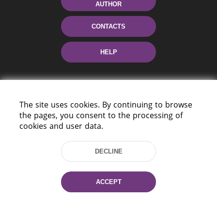
AUTHOR
CONTACTS
HELP
The site uses cookies. By continuing to browse
the pages, you consent to the processing of
cookies and user data.
220114, Niezaležnasci Ave. 116, Minsk,
DECLINE
Belarus
Tel.: (+375 17) 368 37 37
Fax: (+375 17) 368 97 06
ACCEPT
E-mail: inbox@nlb.by