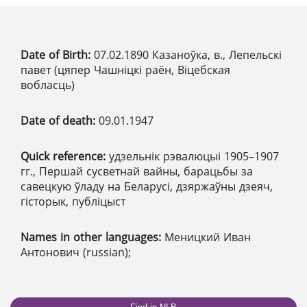
Date of Birth:
07.02.1890 Казаноўка, в., Лепельскі
павет (цяпер Чашніцкі раён, Віцебская
вобласць)
Date of death:
09.01.1947
Quick reference:
удзельнік рэвалюцыі 1905–1907
гг., Першай сусветнай вайны, барацьбы за
савецкую ўладу на Беларусі, дзяржаўны дзеяч,
гісторык, публіцыст
Names in other languages:
Меницкий Иван
Антонович (russian);