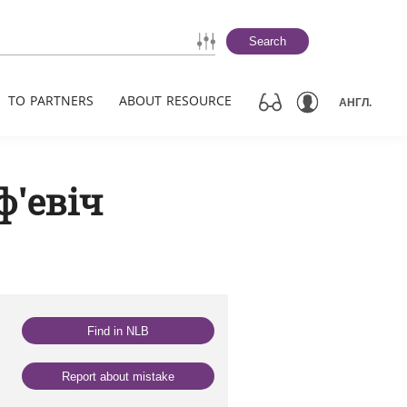
Search
TO PARTNERS
ABOUT RESOURCE
АНГЛ.
ф'евіч
Find in NLB
Report about mistake