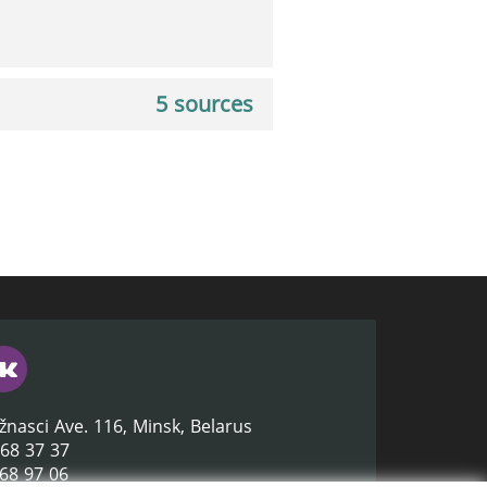
5 sources
žnasci Ave. 116, Minsk, Belarus
368 37 37
368 97 06