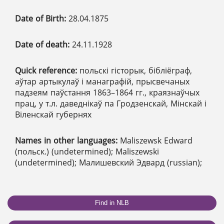
Date of Birth:
28.04.1875
Date of death:
24.11.1928
Quick reference:
польскі гісторык, бібліёграф,
аўтар артыкулаў і манаграфій, прысвечаных
падзеям паўстання 1863–1864 гг., краязнаўчых
прац, у т.л. даведнікаў па Гродзенскай, Мінскай і
Віленскай губернях
Names in other languages:
Maliszewsk Edward
(польск.) (undetermined); Maliszewski
(undetermined); Малишевский Эдвард (russian);
Find in NLB