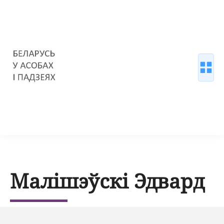
Малішэўскі Эдвард