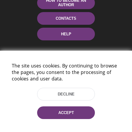
HOW TO BECOME AN
AUTHOR
CONTACTS
HELP
The site uses cookies. By continuing to browse
the pages, you consent to the processing of
cookies and user data.
220114, Niezaležnasci Ave. 116, Minsk,
DECLINE
Belarus
Tel.: (+375 17) 368 37 37
Fax: (+375 17) 368 97 06
ACCEPT
E-mail: inbox@nlb.by