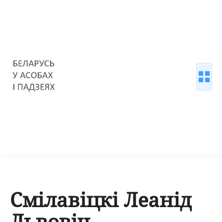
Смілавіцкі Леанід
Львовіч