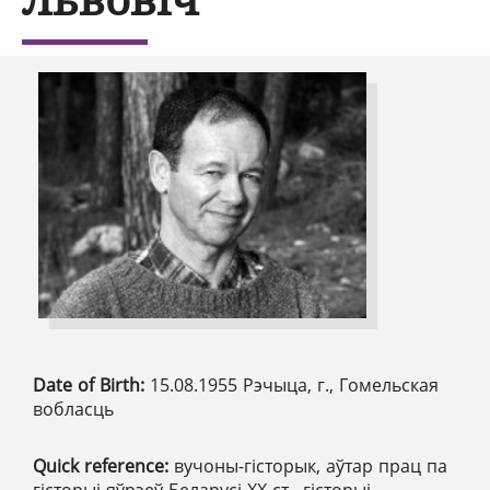
Date of Birth:
15.08.1955 Рэчыца, г., Гомельская
вобласць
Quick reference:
вучоны-гісторык, аўтар прац па
гісторыі яўрэеў Беларусі ХХ ст., гісторыі