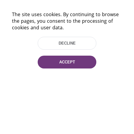
The site uses cookies. By continuing to browse
the pages, you consent to the processing of
cookies and user data.
DECLINE
220114, Niezaležnasci Ave. 116, Minsk,
Belarus
ACCEPT
Tel.: (+375 17) 368 37 37
Fax: (+375 17) 368 97 06
E-mail: inbox@nlb.by
All rights reserved «National Library
of Belarus» 2006 — 2026
Site development:
mrsoft.by
Technical Support:
pras.by