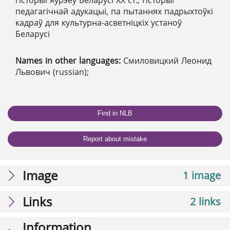
педагагічнай адукацыі, па пытаннях падрыхтоўкі
кадраў для культурна-асветніцкіх устаноў
Беларусі
Names in other languages:
Смиловицкий Леонид
Львович (russian);
Find in NLB
Report about mistake
Image
1 image
Links
2 links
Information