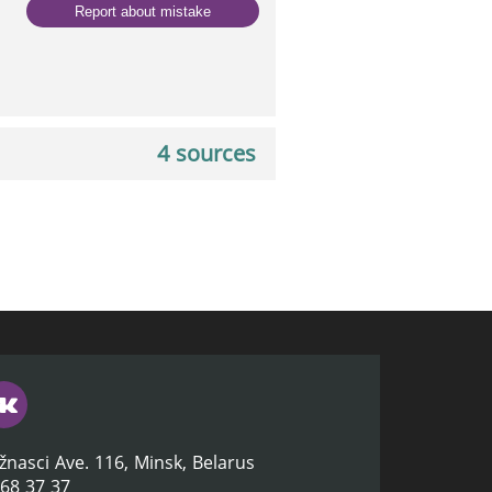
Report about mistake
4 sources
žnasci Ave. 116, Minsk, Belarus
368 37 37