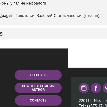
чоны ў галіне нефралогіі
nguages:
Пилотович Валерий Станиславович (russian);
s
FEEDBACK
HOW TO BECOME AN
AUTHOR
220114, Niezale
CONTACTS
Tel.: (+375 17) 