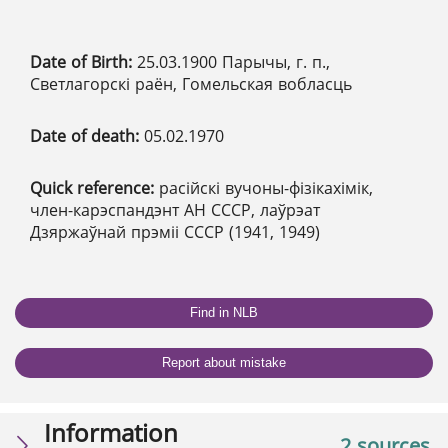
Date of Birth:
25.03.1900 Парычы, г. п.,
Светлагорскі раён, Гомельская вобласць
Date of death:
05.02.1970
Quick reference:
расійскі вучоны-фізікахімік,
член-карэспандэнт АН СССР, лаўрэат
Дзяржаўнай прэміі СССР (1941, 1949)
Find in NLB
Report about mistake
Information
2 sources