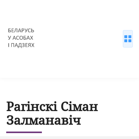
Рагінскі Сіман
Залманавіч