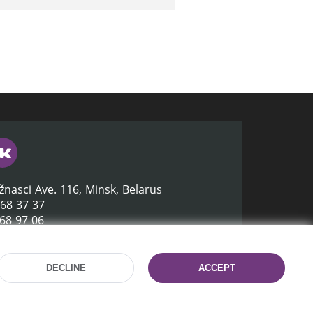
žnasci Ave. 116, Minsk, Belarus
368 37 37
368 97 06
lb.by
DECLINE
ACCEPT
Site development:
mrsoft.by
Technical Support:
pras.by