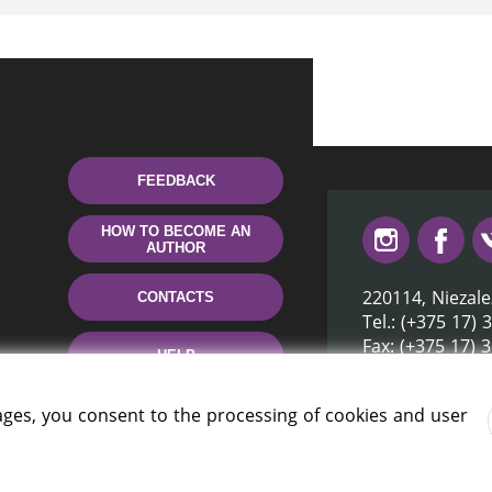
FEEDBACK
HOW TO BECOME AN
AUTHOR
220114, Niezale
CONTACTS
Tel.: (+375 17) 
Fax: (+375 17) 
HELP
E-mail: inbox@n
ages, you consent to the processing of cookies and user
rus» 2006 — 2026