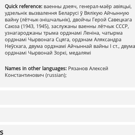
Quick reference:
ваенны дзеяч, генерал-маёр авіяцыі,
удзельнік вызвалення Беларусі ў Вялікую Айчынную
вайну (лётчык-знішчальнік), двойчы Герой Савецкага
Саюза (1943, 1945), заслужаны ваенны лётчык СССР,
узнагароджаны трыма ордэнамі Леніна, чатырма
ордэнамі Чырвонага Сцяга, ордэнам Аляксандра
Неўскага, двума ордэнамі Айчыннай вайны І ст., двум
ордэнамі Чырвонай Зоркі, медалямі
Names in other languages:
Рязанов Алексей
Константинович (russian);
s