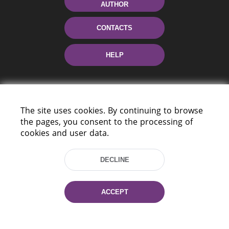
AUTHOR
CONTACTS
HELP
The site uses cookies. By continuing to browse
the pages, you consent to the processing of
cookies and user data.
220114, Niezaležnasci Ave. 116, Minsk,
DECLINE
Belarus
Tel.: (+375 17) 368 37 37
Fax: (+375 17) 368 97 06
ACCEPT
E-mail: inbox@nlb.by