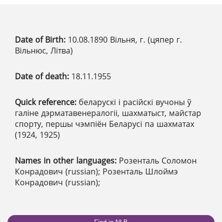
Date of Birth:
10.08.1890 Вільня, г. (цяпер г.
Вільнюс, Літва)
Date of death:
18.11.1955
Quick reference:
беларускі і расійскі вучоны ў
галіне дэрматавенералогіі, шахматыст, майстар
спорту, першы чэмпіён Беларусі па шахматах
(1924, 1925)
Names in other languages:
Розенталь Соломон
Конрадович (russian); Розенталь Шлоймэ
Конрадович (russian);