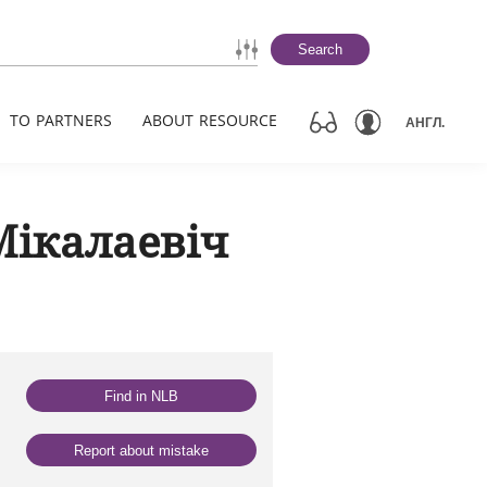
Search
TO PARTNERS
ABOUT RESOURCE
АНГЛ.
Мікалаевіч
Find in NLB
Report about mistake