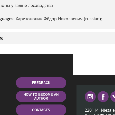
чоны ў галіне лесаводства
nguages:
Харитонович Фёдор Николаевич (russian);
s
FEEDBACK
HOW TO BECOME AN
AUTHOR
220114, Niezale
CONTACTS