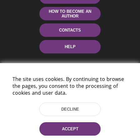
HOW TO BECOME AN
AUTHOR
CONTACTS
HELP
The site uses cookies. By continuing to browse
the pages, you consent to the processing of
cookies and user data.
220114, Niezaležnasci Ave. 116, Minsk,
DECLINE
Belarus
Tel.: (+375 17) 368 37 37
Fax: (+375 17) 368 97 06
ACCEPT
E-mail: inbox@nlb.by