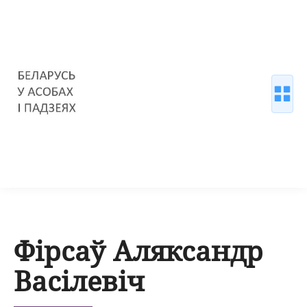
Фірсаў Аляксандр
Васілевіч