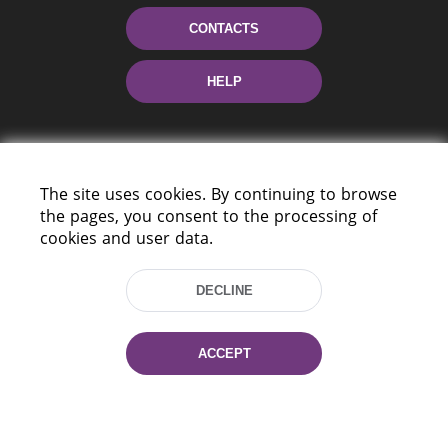
CONTACTS
HELP
The site uses cookies. By continuing to browse
the pages, you consent to the processing of
cookies and user data.
220114, Niezaležnasci Ave. 116, Minsk,
DECLINE
Belarus
Tel.: (+375 17) 368 37 37
Fax: (+375 17) 368 97 06
ACCEPT
E-mail: inbox@nlb.by