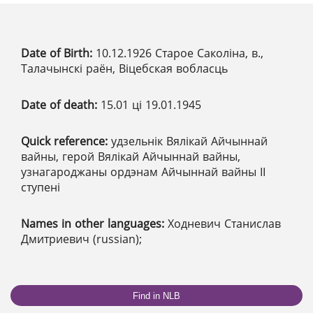
Date of Birth:
10.12.1926 Старое Саколіна, в.,
Талачынскі раён, Віцебская вобласць
Date of death:
15.01 ці 19.01.1945
Quick reference:
удзельнік Вялікай Айчыннай
вайны, герой Вялікай Айчыннай вайны,
узнагароджаны ордэнам Айчыннай вайны ІІ
ступені
Names in other languages:
Ходневич Станислав
Дмитриевич (russian);
Find in NLB