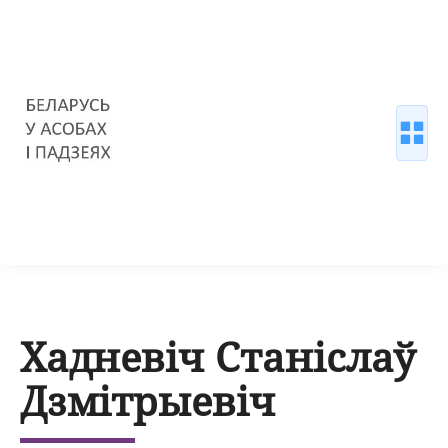
Хадневіч Станіслаў
Дзмітрыевіч