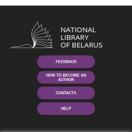
FEEDBACK
HOW TO BECOME AN
AUTHOR
CONTACTS
HELP