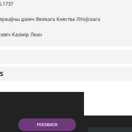
6.1737
яржаўны дзеяч Вялікага Княства Літоўскага
севіч Казімір Леан
s
FEEDBACK