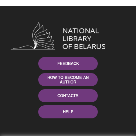
FEEDBACK
HOW TO BECOME AN
AUTHOR
CONTACTS
HELP