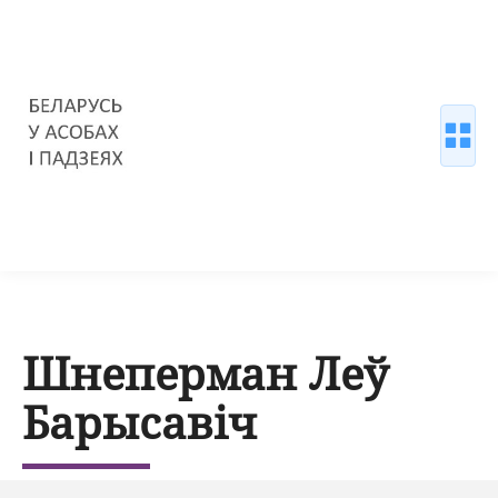
Шнеперман Леў
Барысавіч