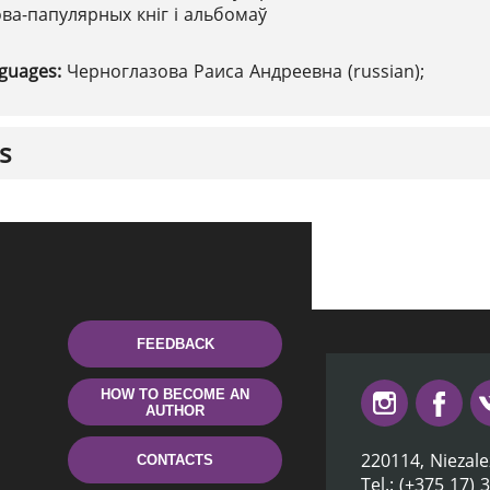
ова-папулярных кніг і альбомаў
nguages:
Черноглазова Раиса Андреевна (russian);
s
FEEDBACK
HOW TO BECOME AN
AUTHOR
220114, Niezale
CONTACTS
Tel.: (+375 17) 