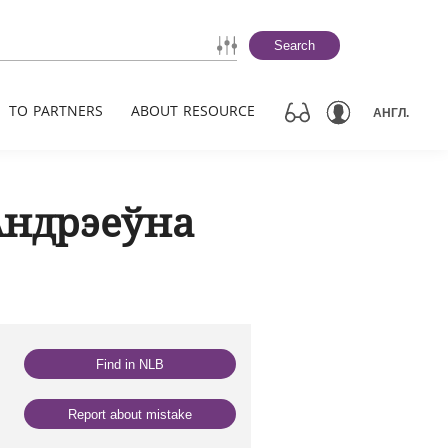
Search
TO PARTNERS
ABOUT RESOURCE
АНГЛ.
Андрэеўна
Find in NLB
Report about mistake