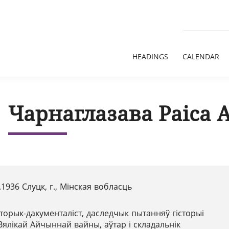
HEADINGS
CALENDAR
Чарнаглазава Раіса 
.1936 Слуцк, г., Мінская вобласць
сторык-дакументаліст, даследчык пытанняў гісторыі
Вялікай Айчыннай вайны, аўтар і складальнік