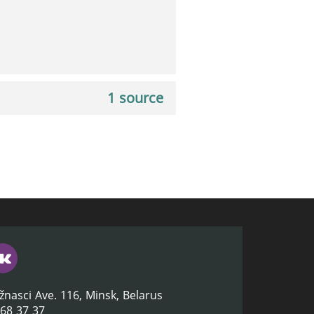
1 source
žnasci Ave. 116, Minsk, Belarus
368 37 37