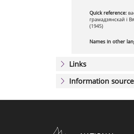
Quick reference:
ва
грамадзянскай і В
(1945)
Names in other la
Links
Information source