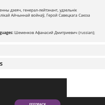
енны дзеяч, генерал-лейтэнант, удзельнік
ялікай Айчыннай войнаў, Герой Савецкага Саюза
nguages:
Шеменков Афанасий Дмитриевич (russian);
s
FEEDBACK