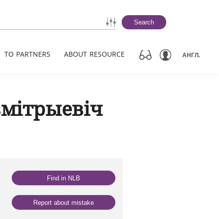
Search
TO PARTNERS
ABOUT RESOURCE
АНГЛ.
мітрыевіч
Find in NLB
Report about mistake