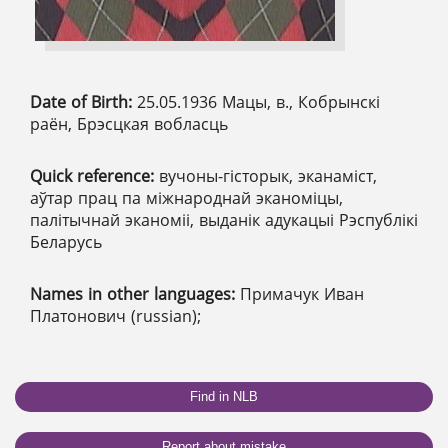
Date of Birth:
25.05.1936 Мацы, в., Кобрынскі
раён, Брэсцкая вобласць
Quick reference:
вучоны-гісторык, эканаміст,
аўтар прац па міжнароднай эканоміцы,
палітычнай эканоміі, выданік адукацыі Рэспублікі
Беларусь
Names in other languages:
Примачук Иван
Платонович (russian);
Find in NLB
Report about mistake