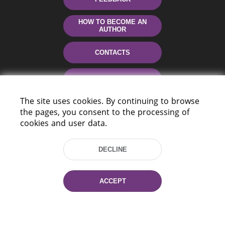
HOW TO BECOME AN
AUTHOR
CONTACTS
HELP
The site uses cookies. By continuing to browse
the pages, you consent to the processing of
cookies and user data.
DECLINE
220114, Niezaležnasci Ave. 116, Minsk,
ACCEPT
Belarus
Tel.: (+375 17) 368 37 37
Fax: (+375 17) 368 97 06
E-mail: inbox@nlb.by