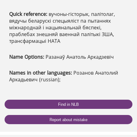
Quick reference:
вучоны-гісторык, палітолаг,
вядучы беларускі спецыяліст па пытаннях
міжнароднай і нацыянальнай бяспекі,
праблебах знешняй ваеннай палітыкі ЗША,
трансфармацыі НАТА
Name Options:
Разанаў Анатоль Аркадзевіч
Names in other languages:
Розанов Анатолий
Аркадьевич (russian);
Find in NLB
Report about mistake