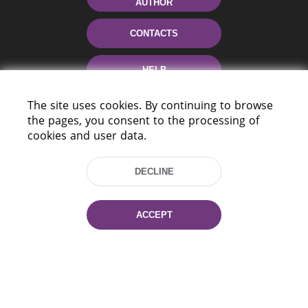
AUTHOR
CONTACTS
HELP
The site uses cookies. By continuing to browse
the pages, you consent to the processing of
cookies and user data.
DECLINE
220114, Niezaležnasci Ave. 116, Minsk,
Belarus
ACCEPT
Tel.: (+375 17) 368 37 37
Fax: (+375 17) 368 97 06
E-mail: inbox@nlb.by