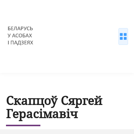
Скапцоў Сяргей
Герасімавіч