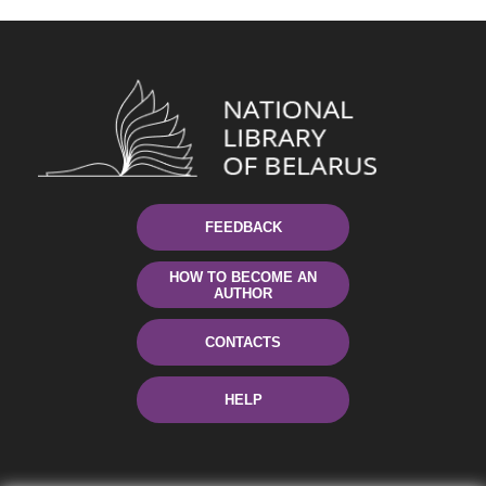
FEEDBACK
HOW TO BECOME AN
AUTHOR
CONTACTS
HELP