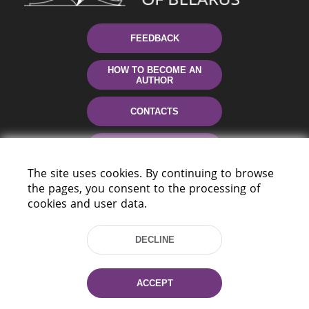
FEEDBACK
HOW TO BECOME AN
AUTHOR
CONTACTS
HELP
The site uses cookies. By continuing to browse
the pages, you consent to the processing of
cookies and user data.
DECLINE
220114, Niezaležnasci Ave. 116, Minsk,
ACCEPT
Belarus