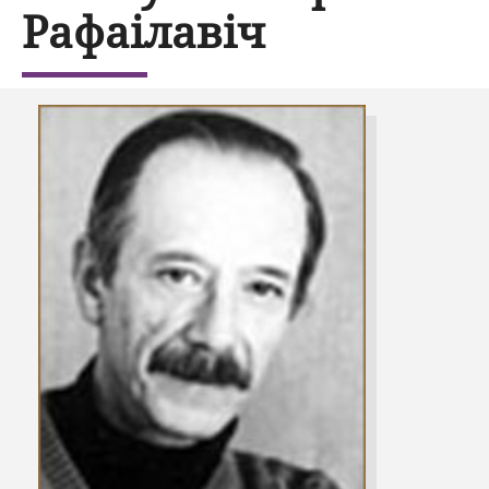
Рафаілавіч