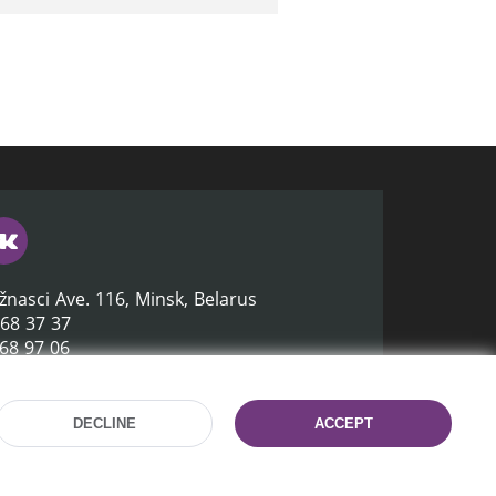
žnasci Ave. 116, Minsk, Belarus
368 37 37
368 97 06
lb.by
DECLINE
ACCEPT
Site development:
mrsoft.by
Technical Support:
pras.by