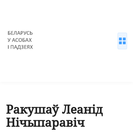
Ракушаў Леанід
Нічыпаравіч