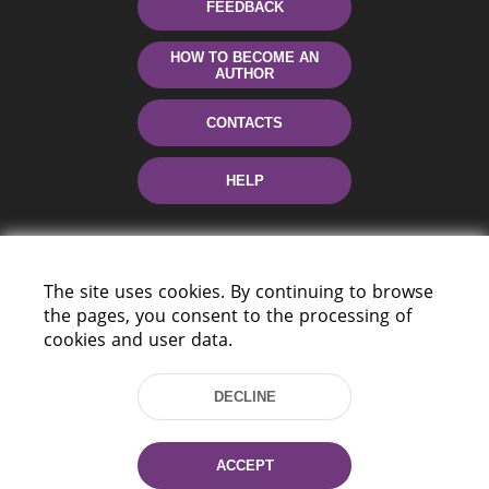
FEEDBACK
HOW TO BECOME AN
AUTHOR
CONTACTS
HELP
The site uses cookies. By continuing to browse
the pages, you consent to the processing of
cookies and user data.
220114, Niezaležnasci Ave. 116, Minsk,
DECLINE
Belarus
Tel.: (+375 17) 368 37 37
Fax: (+375 17) 368 97 06
ACCEPT
E-mail: inbox@nlb.by