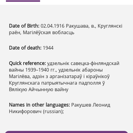
Date of Birth:
02.04.1916 Ракушава, в., Круглянскі
раён, Магілёўская вобласць
Date of death:
1944
Quick reference:
удзельнік савецка-фінляндскай
вайны 1939–1940 гг., удзельнік абароны
Магілёва, адзін з арганізатараў і кіраўнікоў
Круглянскага патрыятычнага падполля ў
Вялікую Айчынную вайну
Names in other languages:
Ракушев Леонид
Никифорович (russian);