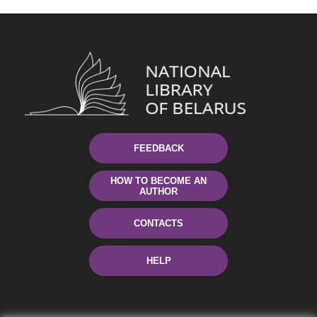
FEEDBACK
HOW TO BECOME AN
AUTHOR
CONTACTS
HELP