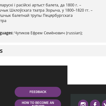
ларускі і расійскі артыст балета, да 1800 г. –
ык Шклоўскага тэатра Зорыча, у 1800–1820 гг. –
ўшчык балетнай трупы Пецярбургскага
атра
nguages:
Чутиков Ефрем Семёнович (russian);
s
FEEDBACK
HOW TO BECOME AN