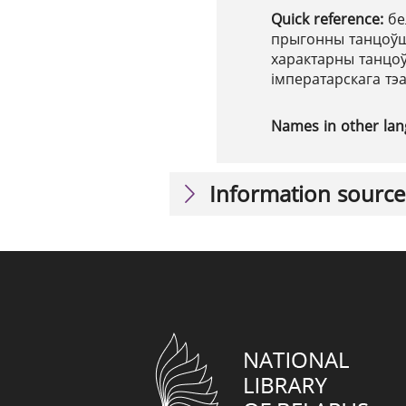
Quick reference:
бе
прыгонны танцоўшч
характарны танцо
імператарскага тэ
Names in other la
Information source