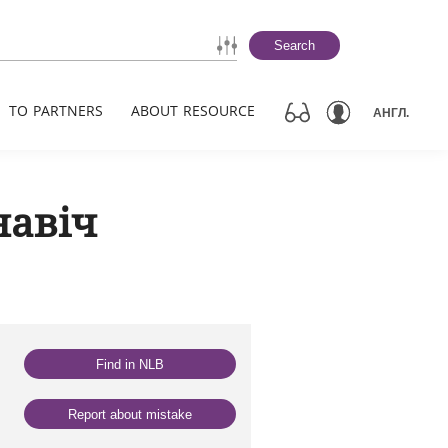
Search
TO PARTNERS
ABOUT RESOURCE
АНГЛ.
навіч
Find in NLB
Report about mistake