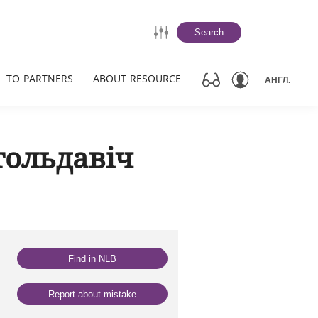
Search
TO PARTNERS
ABOUT RESOURCE
АНГЛ.
тольдавіч
Find in NLB
Report about mistake