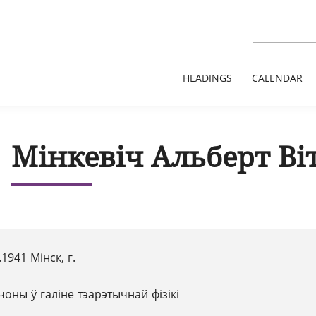
HEADINGS
CALENDAR
Мінкевіч Альберт Ві
.1941 Мінск, г.
чоны ў галіне тэарэтычнай фізікі