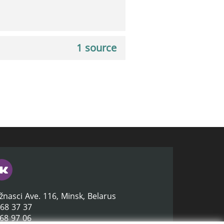
1 source
žnasci Ave. 116, Minsk, Belarus
368 37 37
368 97 06