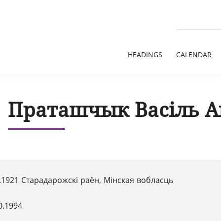
HEADINGS
CALENDAR
Праташчык Васіль 
.1921 Старадарожскі раён, Мінская вобласць
0.1994