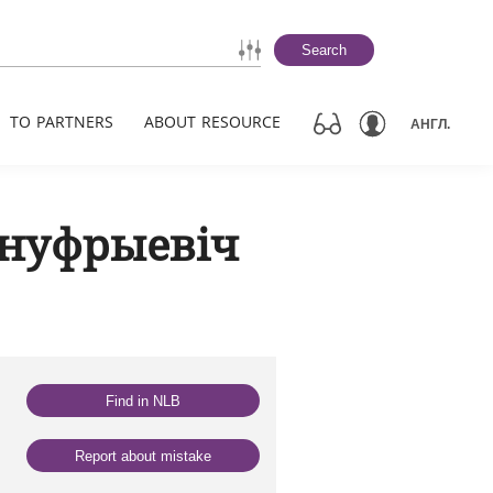
Search
TO PARTNERS
ABOUT RESOURCE
АНГЛ.
Ануфрыевіч
Find in NLB
Report about mistake