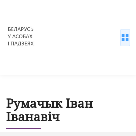
Румачык Іван
Іванавіч