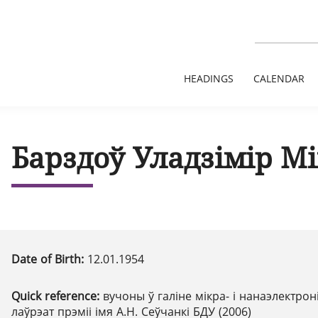
HEADINGS
CALENDAR
Барздоў Уладзімір М
Date of Birth:
12.01.1954
Quick reference:
вучоны ў галіне мікра- і нанаэлектроні
лаўрэат прэміі імя А.Н. Сеўчанкі БДУ (2006)