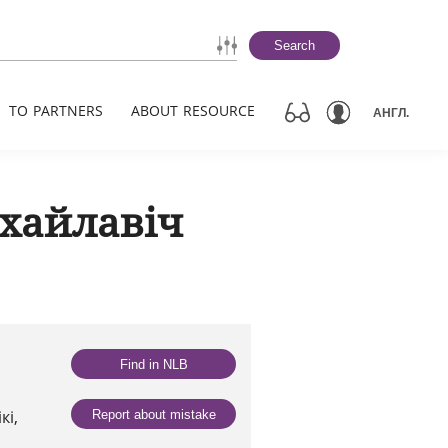
Search
TO PARTNERS
ABOUT RESOURCE
АНГЛ.
іхайлавіч
Find in NLB
кі,
Report about mistake