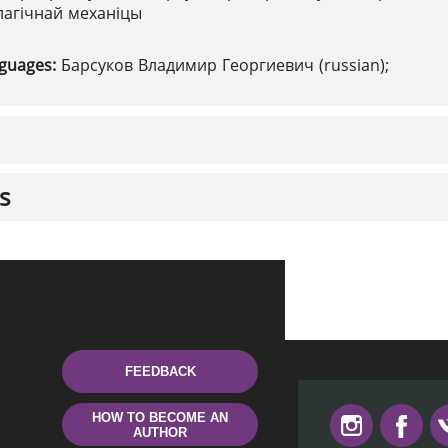
лагічнай механіцы
nguages:
Барсуков Владимир Георгиевич (russian);
s
FEEDBACK
HOW TO BECOME AN
AUTHOR