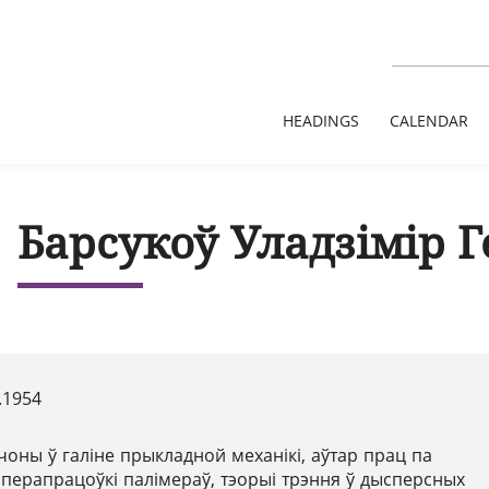
HEADINGS
CALENDAR
Барсукоў Уладзімір Г
.1954
чоны ў галіне прыкладной механікі, аўтар прац па
перапрацоўкі палімераў, тэорыі трэння ў дысперсных