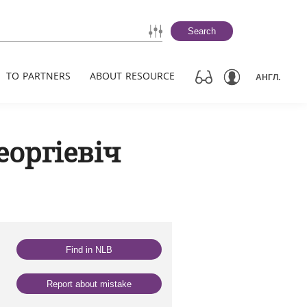
Search
TO PARTNERS
ABOUT RESOURCE
АНГЛ.
еоргіевіч
Find in NLB
Report about mistake