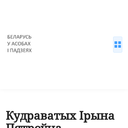
Кудраватых Ірына
Пятроўна