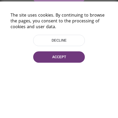
The site uses cookies. By continuing to browse
the pages, you consent to the processing of
cookies and user data.
DECLINE
220114, Niezaležnasci Ave. 116, Minsk,
Belarus
ACCEPT
Tel.: (+375 17) 368 37 37
Fax: (+375 17) 368 97 06
E-mail: inbox@nlb.by
All rights reserved «National Library
of Belarus» 2006 — 2026
Site development:
mrsoft.by
Technical Support:
pras.by