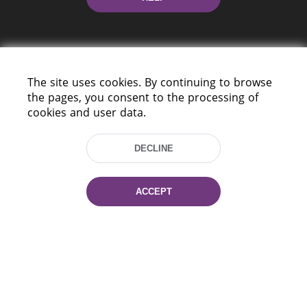
The site uses cookies. By continuing to browse
the pages, you consent to the processing of
cookies and user data.
220114, Niezaležnasci Ave. 116, Minsk,
Belarus
DECLINE
Tel.: (+375 17) 368 37 37
Fax: (+375 17) 368 97 06
E-mail: inbox@nlb.by
ACCEPT
All rights reserved «National Library
of Belarus» 2006 — 2026
Site development:
mrsoft.by
Technical Support:
pras.by