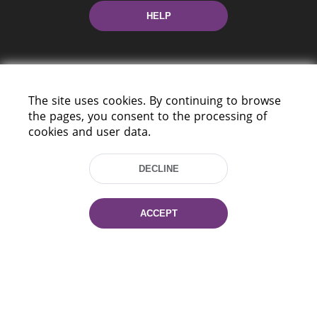
HELP
The site uses cookies. By continuing to browse
the pages, you consent to the processing of
cookies and user data.
220114, Niezaležnasci Ave. 116, Minsk,
Belarus
DECLINE
Tel.: (+375 17) 368 37 37
Fax: (+375 17) 368 97 06
E-mail: inbox@nlb.by
ACCEPT
All rights reserved «National Library
of Belarus» 2006 — 2026
Site development:
mrsoft.by