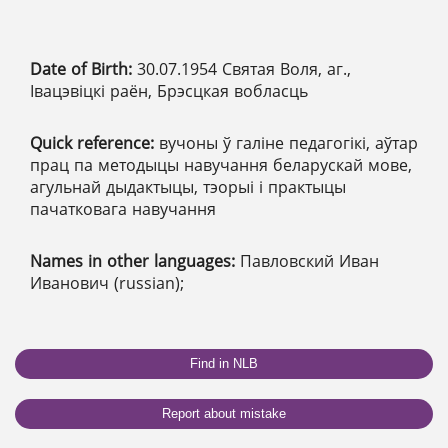
Date of Birth:
30.07.1954 Святая Воля, аг.,
Івацэвіцкі раён, Брэсцкая вобласць
Quick reference:
вучоны ў галіне педагогікі, аўтар
прац па методыцы навучання беларускай мове,
агульнай дыдактыцы, тэорыі і практыцы
пачатковага навучання
Names in other languages:
Павловский Иван
Иванович (russian);
Find in NLB
Report about mistake