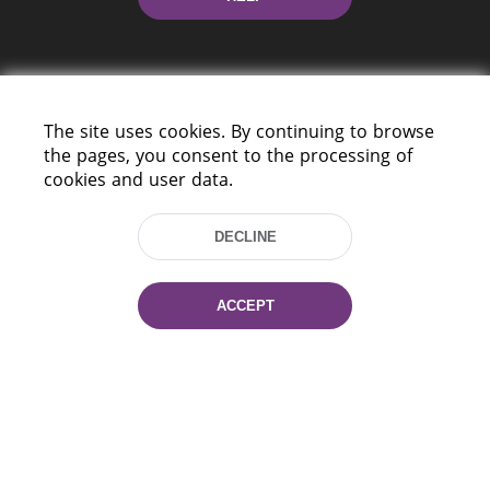
The site uses cookies. By continuing to browse
the pages, you consent to the processing of
cookies and user data.
220114, Niezaležnasci Ave. 116, Minsk,
Belarus
DECLINE
Tel.: (+375 17) 368 37 37
Fax: (+375 17) 368 97 06
E-mail: inbox@nlb.by
ACCEPT
All rights reserved «National Library
of Belarus» 2006 — 2026
Site development:
mrsoft.by
Technical Support:
pras.by