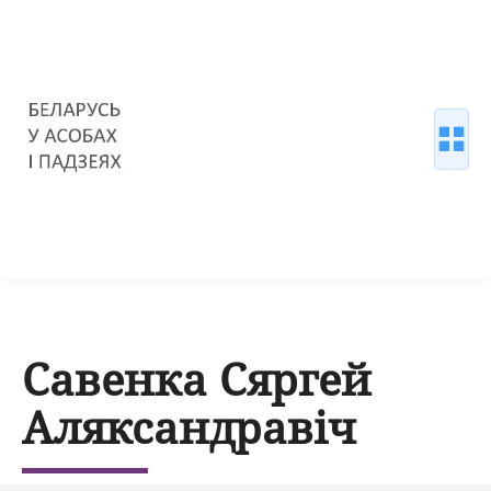
Савенка Сяргей
Аляксандравіч